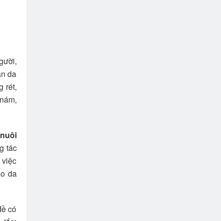
gười,
àn da
 rét,
 nám,
nuôi
g tác
 việc
ào da
đề có