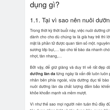
dụng gì?
1.1. Tại vì sao nên nuôi dưỡ
Trong thời kỳ thời buổi này, việc nuôi dưỡng c
dành cho cho dù chúng ta là già hay trẻ thì l
mặt là phần tử được quan tâm số một. nguyên n
sương lớp bụi,… tạo cho tế bào da nhanh chón
nhọt, tàn nhang,…
Bởi vậy, để giữ giàng và duy trì vẻ rất đẹp d
dưỡng làn da
từng ngày là vấn đề luôn luôn 
nhân bên phía ngoài, vừa dưỡng dục tế bào
nuôi dưỡng làn da chất lượng đảm bảo khiến
khỏe khoắn mạnh và mềm mượt.
Vì như thế sao mọi người nên tuân thủ đầy đ