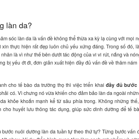
ng làn da?
hăm sóc làn da là vấn đề không thể thừa xa kỳ lạ cùng với mọi n
ời xin thực hiện rất đẹp luôn chủ yếu xứng đáng. Trong số đó, l
hân là vì như thế bên dưới tác động của vi vi rút, nắng và nóng
g bị yếu ớt đi, đơn giản xuất hiện đầy đủ vấn đề về thâm nám
ành cho tế bào da trường thọ thì việc triển khai
đầy đủ bước 
phải có. Vì chưng nó vừa khiến cho đảm bảo làn da ngoài nhữn
 da khỏe khoắn mạnh kể từ sâu phía trong. Không những thế,
 cho huyết lưu thông tác dụng, giúp sức dinh dưỡng để tế b
ủ bước nuôi dưỡng làn da tuần tự theo thứ tự? Từng bước vấn 