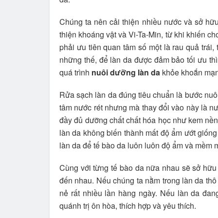
Chúng ta nên cải thiện nhiều nước và sở hữu
thiện khoáng vật và Vi-Ta-Min, từ khi khiến 
phải ưu tiên quan tâm số một là rau quả trái, 
những thế, để làn da được đảm bảo tối ưu th
quá trình
nuôi dưỡng làn da
khỏe khoắn mạnh
Rửa sạch làn da đúng tiêu chuẩn là bước nuôi
tâm nước rét nhưng mà thay đổi vào này là n
đầy đủ dưỡng chất chất hóa học như kem nền, 
làn da không biến thành mất độ ẩm ướt giốn
làn da để tế bào da luôn luôn độ ẩm và mềm m
Cùng với từng tế bào da nữa nhau sẽ sở hữu 
đến nhau. Nếu chúng ta nằm trong làn da thô 
nẻ rất nhiều lần hàng ngày. Nếu làn da đang
quánh trị ôn hòa, thích hợp và yêu thích.