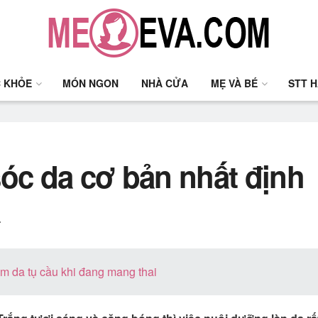
 KHỎE
MÓN NGON
NHÀ CỬA
MẸ VÀ BÉ
STT 
c da cơ bản nhất định
a
êm da tụ cầu khi đang mang thai