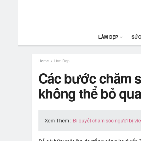
LÀM ĐẸP
SỨC
Home
Làm Đẹp
Các bước chăm só
không thể bỏ qu
Xem Thêm :
Bí quyết chăm sóc người bị vi