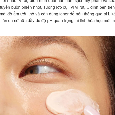
êu tới nhau. Ví dụ điển hình quan tâm làm sạch mỹ phẩm và sữ
uyến buồn phiền nhớt, sương lớp bụi, vi vi rút,… dính bên trên
h mất độ ẩm ướt, thô và cần dùng toner để nên thông qua pH. kế
 làn da sở hữu đầy đủ độ pH quan trọng thì tinh hóa học mới m