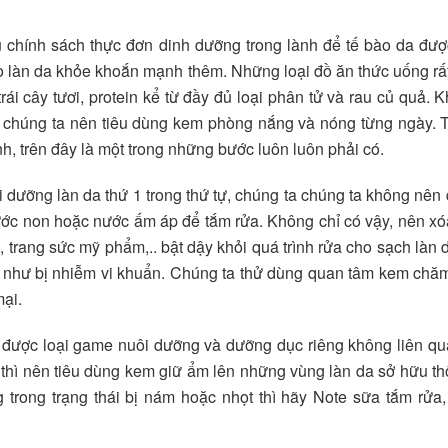
 chính sách thực đơn dinh dưỡng trong lành để tế bào da đượ
cho làn da khỏe khoắn mạnh thêm. Những loại đồ ăn thức uống rấ
trái cây tươi, protein kể từ đầy đủ loại phân tử và rau củ quả. 
ì chúng ta nên tiêu dùng kem phòng nắng và nóng từng ngày. 
, trên đây là một trong những bước luôn luôn phải có.
 dưỡng làn da thứ 1 trong thứ tự, chúng ta chúng ta không nên
ước non hoặc nước ấm áp để tắm rửa. Không chỉ có vậy, nên xó
trang sức mỹ phẩm,.. bật dậy khỏi quá trình rửa cho sạch làn 
g như bị nhiễm vi khuẩn. Chúng ta thử dùng quan tâm kem chă
ại.
được loại game nuôi dưỡng và dưỡng dục riêng không liên qu
thì nên tiêu dùng kem giữ ẩm lên những vùng làn da sở hữu th
 trong trạng thái bị nám hoặc nhọt thì hãy Note sữa tắm rửa