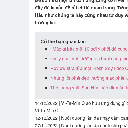
Để sở hữu một làn da trắng sáng ko tì vết,
đầy đủ là vấn đề rất chi là quan trọng. Từ
Hầu như chúng ta hãy cùng nhau tư duy v
tương lai.
Có thể bạn quan tâm
[ Mặc gì bây giờ] 10 gợi ý phối đồ cùn
Gợi ý chu trình dưỡng da buổi sáng m
Review sữa rửa mặt Fresh Soy Face C
Những lỗi phái đẹp thường mắc phải k
Thời trang suit: Sao Hàn nào diện ấn 
14/12/2022 |
Vi-Ta-Min C sở hữu ứng dụng gì 
Vi-Ta-Min C
12/12/2022 |
Nuôi dưỡng làn da nhạy cảm cảm 
07/11/2022 |
Nuôi dưỡng làn da dành cho phái