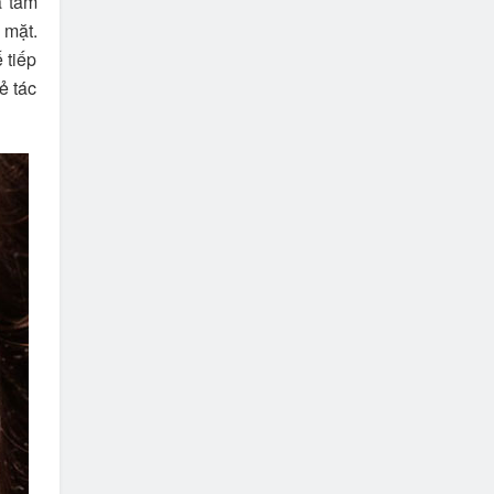
a tắm
 mặt.
 tiếp
ẻ tác