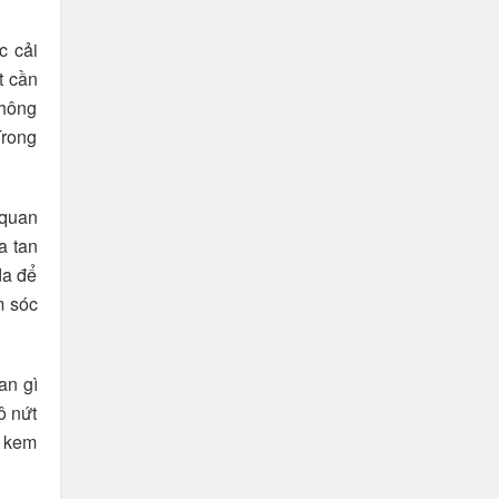
c cải
t cần
Không
Trong
 quan
a tan
da để
m sóc
an gì
ô nứt
, kem