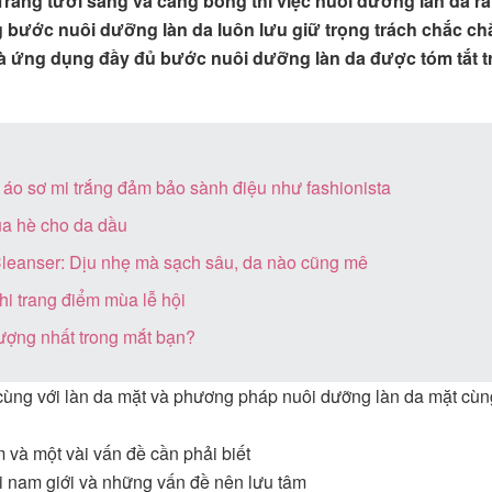
 Trắng tươi sáng và căng bóng thì việc nuôi dưỡng làn da rấ
ng bước nuôi dưỡng làn da luôn lưu giữ trọng trách chắc ch
à ứng dụng đầy đủ bước nuôi dưỡng làn da được tóm tắt t
g áo sơ mi trắng đảm bảo sành điệu như fashionista
ùa hè cho da dầu
leanser: Dịu nhẹ mà sạch sâu, da nào cũng mê
hi trang điểm mùa lễ hội
tượng nhất trong mắt bạn?
cùng với làn da mặt và phương pháp nuôi dưỡng làn da mặt cùn
và một vài vấn đề cần phải biết
 nam giới và những vấn đề nên lưu tâm