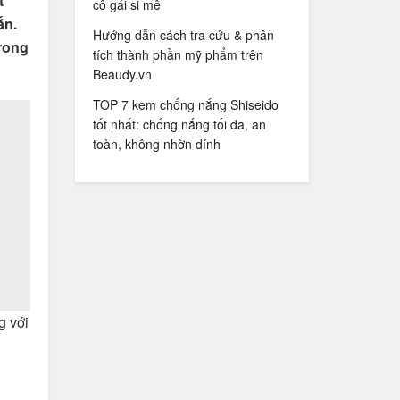
t
cô gái si mê
ắn.
Hướng dẫn cách tra cứu & phân
rong
tích thành phần mỹ phẩm trên
Beaudy.vn
TOP 7 kem chống nắng Shiseido
tốt nhất: chống nắng tối đa, an
toàn, không nhờn dính
g với