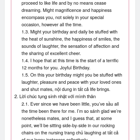
proceed to like life and by no means cease
dreaming. Might magnificence and happiness
encompass you, not solely in your special
occasion, however all the time.
1.3. Might your birthday and daily be stuffed with
the heat of sunshine, the happiness of smiles, the
sounds of laughter, the sensation of affection and
the sharing of excellent cheer.
1.4. I hope that at this time is the start of a terrific
12 months for you. Joyful Birthday.
1.5. On this your birthday might you be stuffed with
laughter, pleasure and peace with your loved ones
and shut mates, nội dung in tất cả life brings.
2. Lời chúc tụng sinh nhật với mình thân
2.1. Ever since we have been little, you’ve sầu all
the time been there for me. I’m so sánh glad we’re
nonetheless mates, and I guess that, at some
point, we’ll be sitting side-by-side in our rocking
chairs on the nursing trang chủ laughing at tất cả
of our loopy instances collectively.