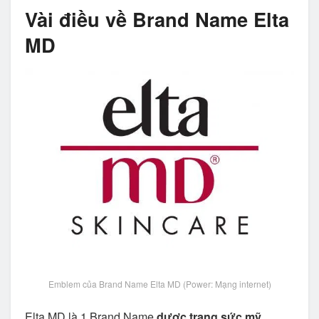
Vài điều về Brand Name Elta
MD
Emblem của Brand Name Elta MD (Power: Mạng internet)
Elta MD là 1 Brand Name
dược trang sức mỹ