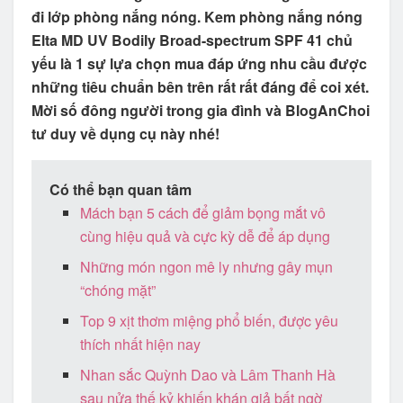
đi lớp phòng nắng nóng.
Kem phòng nắng nóng
Elta MD UV Bodily Broad-spectrum SPF 41 chủ
yếu là 1 sự lựa chọn mua đáp ứng nhu cầu được
những tiêu chuẩn bên trên rất rất đáng để coi xét.
Mời số đông người trong gia đình và BlogAnChoi
tư duy về dụng cụ này nhé!
Có thể bạn quan tâm
Mách bạn 5 cách để giảm bọng mắt vô
cùng hiệu quả và cực kỳ dễ để áp dụng
Những món ngon mê ly nhưng gây mụn
“chóng mặt”
Top 9 xịt thơm miệng phổ biến, được yêu
thích nhất hiện nay
Nhan sắc Quỳnh Dao và Lâm Thanh Hà
sau nửa thế kỷ khiến khán giả bất ngờ