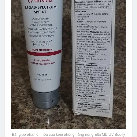
Bảng bộ phận ôn hòa của kem phòng nắng nóng Elta MD UV Bodily