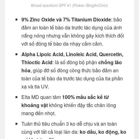
Broad-spectrum SPF 41 (Power: BlogAnChoi)
9% Zinc Oxide và 7% Titanium Dioxide
: bảo
đảm an toàn tế bào da trước tác dụng của ánh
nắng nóng nhưng vẫn không gây kích thích đối
với số đông tế bào da nhạy cảm cảm.
Alpha Lipoic Acid, Linoleic Acid, Quercetin,
Thioctic Acid
: là số đông bộ phận
chống lão
hóa
, giúp đỡ số đông công thức bảo đảm an
toàn của tế bào da trước tác dụng của tia phản
xạ và tia UV.
Elta MD quan tâm
100% mầu sắc kể từ
khoáng vật
không khiến đậy tắc chân lông
mang đến nhọt.
Tuân thủ tiêu chuẩn 3 ko dễ chịu và an toàn
cùng với tất cả loại làn da:
ko dầu, ko động, ko