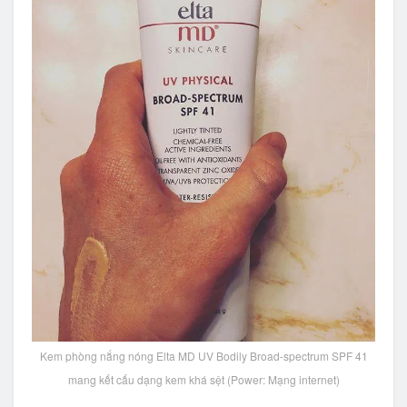
Kem phòng nắng nóng Elta MD UV Bodily Broad-spectrum SPF 41
mang kết cấu dạng kem khá sệt (Power: Mạng internet)