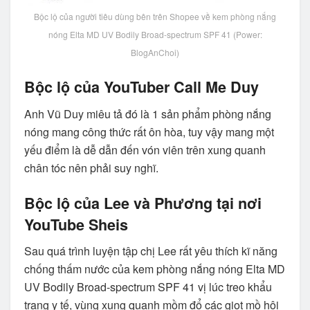
Bộc lộ của người tiêu dùng bên trên Shopee về kem phòng nắng
nóng Elta MD UV Bodily Broad-spectrum SPF 41 (Power:
BlogAnChoi)
Bộc lộ của YouTuber Call Me Duy
Anh Vũ Duy miêu tả đó là 1 sản phẩm phòng nắng
nóng mang công thức rất ôn hòa, tuy vậy mang một
yếu điểm là dễ dẫn đến vón viên trên xung quanh
chân tóc nên phải suy nghĩ.
Bộc lộ của Lee và Phương tại nơi
YouTube Sheis
Sau quá trình luyện tập chị Lee rất yêu thích kĩ năng
chống thấm nước của kem phòng nắng nóng Elta MD
UV Bodily Broad-spectrum SPF 41 vị lúc treo khẩu
trang y tế, vùng xung quanh mồm đổ các giọt mồ hôi