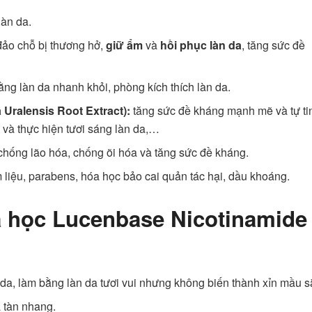
làn da.
 đảo chỗ bị thương hở,
giữ ẩm
và
hồi phục làn da
, tăng sức đề
ằng làn da nhanh khỏi, phòng kích thích làn da.
a Uralensis Root Extract):
tăng sức đề kháng mạnh mẽ và tự ti
a và thực hiện tươi sáng làn da,…
chống lão hóa, chống õi hóa và tăng sức đề kháng.
liệu, parabens, hóa học bảo cai quản tác hại, dầu khoáng.
a học Lucenbase Nicotinamide
da, làm bằng làn da tươi vui nhưng không biến thành xỉn mầu s
 tàn nhang.