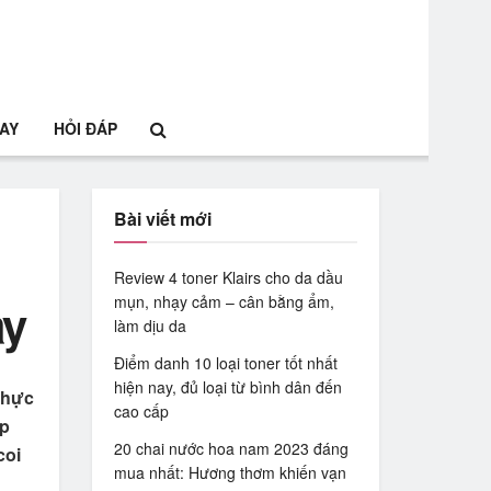
HAY
HỎI ĐÁP
Bài viết mới
Review 4 toner Klairs cho da dầu
mụn, nhạy cảm – cân bằng ẩm,
ày
làm dịu da
Điểm danh 10 loại toner tốt nhất
hiện nay, đủ loại từ bình dân đến
 thực
cao cấp
ặp
20 chai nước hoa nam 2023 đáng
coi
mua nhất: Hương thơm khiến vạn