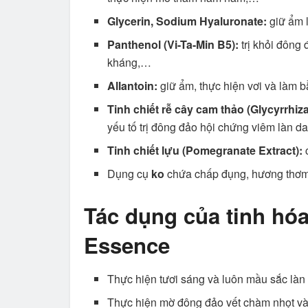
Glycerin, Sodium Hyaluronate:
giữ ẩm 
Panthenol (Vi-Ta-Min B5):
trị khỏi đông
kháng,…
Allantoin:
giữ ẩm, thực hiện vơi và làm b
Tinh chiết rễ cây cam thảo (Glycyrrhiz
yếu tố trị đông đảo hội chứng viêm làn d
Tinh chiết lựu (Pomegranate Extract):
Dụng cụ
ko
chứa chấp đụng, hương thơm 
Tác dụng của tinh hó
Essence
Thực hiện tươi sáng và luôn mầu sắc làn 
Thực hiện mờ đông đảo vết chàm nhọt và