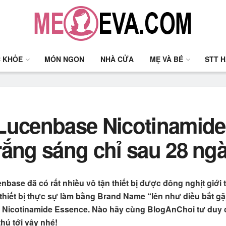
 KHỎE
MÓN NGON
NHÀ CỬA
MẸ VÀ BÉ
STT 
 Lucenbase Nicotinamide
rắng sáng chỉ sau 28 ng
cenbase đã có rất nhiều vô tận thiết bị được đông nghịt giới
 thiết bị thực sự làm bằng Brand Name “lên như diều bắt g
se Nicotinamide Essence. Nào hãy cùng BlogAnChoi tư duy 
thú tới vậy nhé!