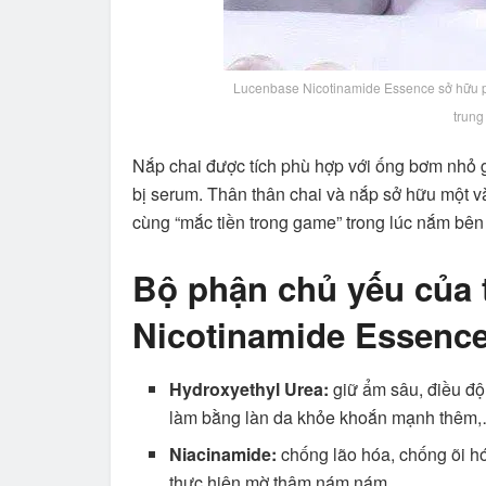
Lucenbase Nicotinamide Essence sở hữu pho
trung
Nắp chai được tích phù hợp với ống bơm nhỏ giọ
bị serum. Thân thân chai và nắp sở hữu một v
cùng “mắc tiền trong game” trong lúc nắm bên 
Bộ phận chủ yếu của 
Nicotinamide Essenc
Hydroxyethyl Urea:
giữ ẩm sâu, điều độ
làm bằng làn da khỏe khoắn mạnh thêm
Niacinamide:
chống lão hóa, chống õi h
thực hiện mờ thâm nám nám,…