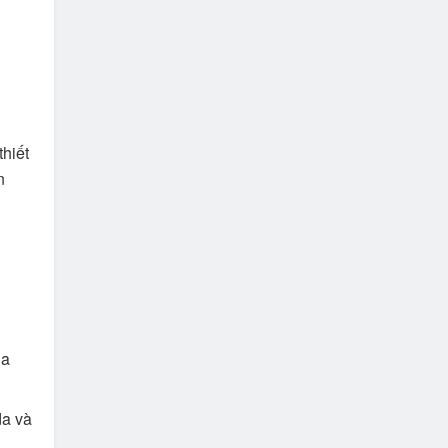
thiết
n
da
da và