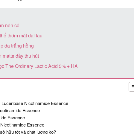
ạn nên có
thể thơm mát dài lâu
úp da trắng hồng
 matte đầy thu hút
học The Ordinary Lactic Acid 5% + HA
học Lucenbase Nicotinamide Essence
icotinamide Essence
mide Essence
 Nicotinamide Essence
ở hữu tốt và chất lượng ko?