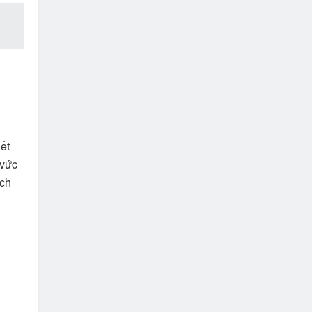
ết
 vức
ịch