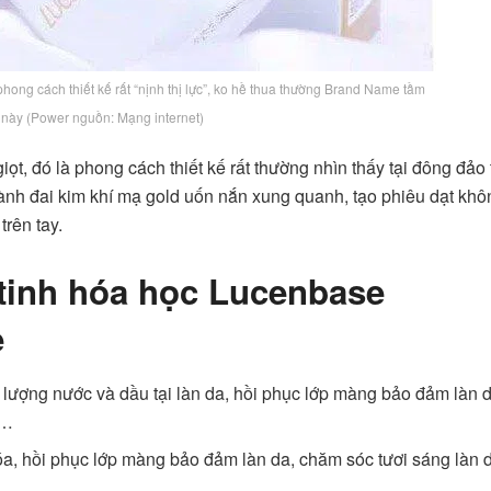
ng cách thiết kế rất “nịnh thị lực”, ko hề thua thường Brand Name tầm
 này (Power nguồn: Mạng internet)
t, đó là phong cách thiết kế rất thường nhìn thấy tại đông đảo 
ành đai kim khí mạ gold uốn nắn xung quanh, tạo phiêu dạt khô
trên tay.
tinh hóa học Lucenbase
e
 lượng nước và dầu tại làn da, hồi phục lớp màng bảo đảm làn 
,…
óa, hồi phục lớp màng bảo đảm làn da, chăm sóc tươi sáng làn 