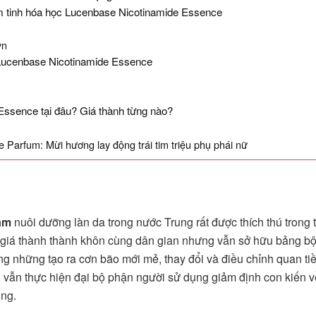
âm tinh hóa học Lucenbase Nicotinamide Essence
yn
Lucenbase Nicotinamide Essence
Essence tại đâu? Giá thành từng nào?
arfum: Mừi hương lay động trái tim triệu phụ phái nữ
ẩm
nuôi dưỡng làn da trong nước Trung rất được thích thú trong 
 giá thành thành khôn cùng dân gian nhưng vẫn sở hữu bảng b
g những tạo ra cơn bão mới mẻ, thay đổi và điều chỉnh quan ti
g vẫn thực hiện đại bộ phận người sử dụng giảm định con kiến v
ng.