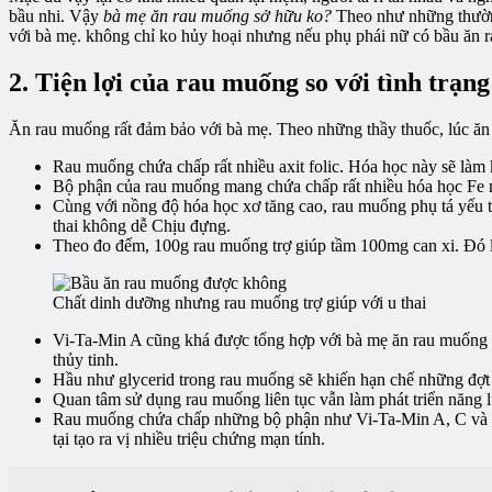
bầu nhi. Vậy
bà mẹ ăn rau muống sở hữu ko?
Theo như những thường
với bà mẹ. không chỉ ko hủy hoại nhưng nếu phụ phái nữ có bầu ăn ra
2. Tiện lợi của rau muống so với tình trạng
Ăn rau muống rất đảm bảo với bà mẹ. Theo những thầy thuốc, lúc ăn r
Rau muống chứa chấp rất nhiều axit folic. Hóa học này sẽ làm k
Bộ phận của rau muống mang chứa chấp rất nhiều hóa học Fe nên
Cùng với nồng độ hóa học xơ tăng cao, rau muống phụ tá yếu tố 
thai không dễ Chịu đựng.
Theo đo đếm, 100g rau muống trợ giúp tầm 100mg can xi. Đó là 
Chất dinh dưỡng nhưng rau muống trợ giúp với u thai
Vi-Ta-Min A cũng khá được tổng hợp với bà mẹ ăn rau muống rấ
thủy tinh.
Hầu như glycerid trong rau muống sẽ khiến hạn chế những đợt đau
Quan tâm sử dụng rau muống liên tục vẫn làm phát triển năng 
Rau muống chứa chấp những bộ phận như Vi-Ta-Min A, C và cả
tại tạo ra vị nhiều triệu chứng mạn tính.