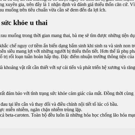
 xuyên gia, trên đây là 1 nhận định và đánh giá thiếu thốn căn cứ. Vì 
u muống trên tiêu chuẩn vừa cần sẽ đem đến đa lợi ích.
 sức khỏe u thai
au muống trong thời gian mang thai, bà mẹ sẽ tìm được những tiện dụn
hắc chế nguy cơ tiềm ẩn biến dạng bẩm sinh khi sinh ra và sinh non tr
 siêu mang lợi với những người bị thiếu thốn tiết. Hơn thế là phụ ph
trị rối loạn tuần hoàn hấp thụ. Đặc điểm nhuận trường thông tiện của l
khoáng vật rất cần thiết với sự cải tiến và phát triển hệ xương và răn
t đảm bảo với tình trạng sức khỏe cảm giác của mắt. Đồng thời cùng 
 tại lên cân và thay đổi và điều chỉnh nội tiết tố lúc có bầu.
lực miễn nhiễm, ngăn chặn nhiễm trùng lặp.
 beta-caroten. Toàn bộ đều luôn là những hóa học chống lão hóa mạ