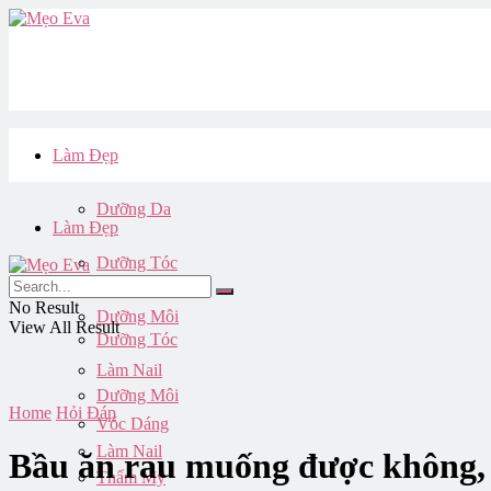
Làm Đẹp
Dưỡng Da
Làm Đẹp
Dưỡng Tóc
Dưỡng Da
No Result
Dưỡng Môi
View All Result
Dưỡng Tóc
Làm Nail
Dưỡng Môi
Home
Hỏi Đáp
Vóc Dáng
Làm Nail
Bầu ăn rau muống được không, 
Thẩm Mỹ