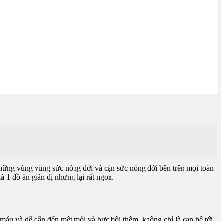
 những vùng vùng sức nóng đới và cận sức nóng đới bên trên mọi toàn
 1 đồ ăn giản dị nhưng lại rất ngon.
 máu và dễ dẫn đến mệt mỏi và bực bội thêm, không chỉ là can hệ tới