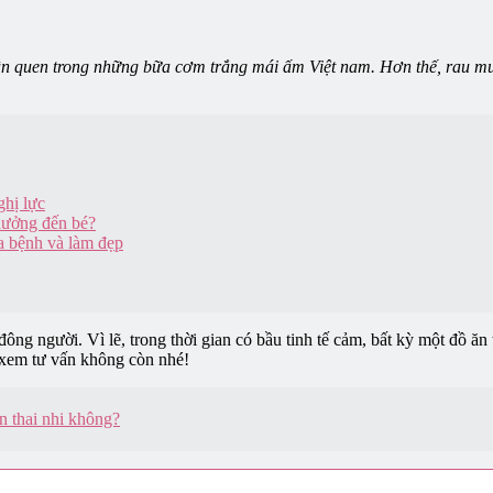
n quen trong những bữa cơm trắng mái ấm Việt nam. Hơn thế, rau mu
hị lực
hưởng đến bé?
a bệnh và làm đẹp
ông người. Vì lẽ, trong thời gian có bầu tinh tế cảm, bất kỳ một đồ ă
à xem tư vấn không còn nhé!
 thai nhi không?