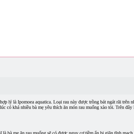
hợp lý là Ipomoea aquatica. Loại rau này được trồng bát ngát rãi trên
lúc có khá nhiều bà mẹ yêu thích ăn món rau muống xào tỏi. Trên đây là
ghĩ là bà mẹ ăn rau muống sẽ có được nguy cơ tiềm ẩn bị giãn tĩnh mạch