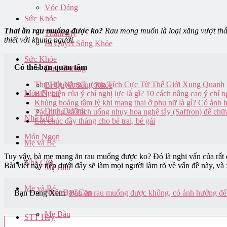
Vóc Dáng
Sức Khỏe
Thai ăn rau muống được ko?
Rau mong muốn là loại xăng vượt thâ
Thẩm Mỹ
thiết với khung người.
Bí Quyết Sống Khỏe
Sức Khỏe
Có thể bạn quan tâm
Dinh Dưỡng
Thu Hút Năng Lượng Tích Cực Từ Thế Giới Xung Quanh
Bí Quyết Sống Khỏe
Món Ngon
Biểu hiện của ý chí nghị lực là gì? 10 cách nâng cao ý chí ng
Khủng hoảng tâm lý khi mang thai ở phụ nữ là gì? Có ảnh 
Dinh Dưỡng
Tác dụng và cách uống nhụy hoa nghệ tây (Saffron) để chữ
Nhà Cửa
Lời chúc đầy tháng cho bé trai, bé gái
Món Ngon
Mẹ và Bé
Tuy vậy, bà mẹ mang ăn rau muống được ko? Đó là nghi vấn của rất đ
Nhà Cửa
Bài viết này tiếp dưới đây sẽ làm mọi người làm rõ về vấn đề này, v
Mẹ Bầu
Mẹ và Bé
Nuôi Dạy Con
Bạn Đang Xem:
Bầu ăn rau muống được không, có ảnh hưởng đến
Mẹ Bầu
STT Hay