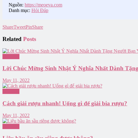
Nguồn:
https://meoeva.com
Danh mục:
Hỏi Đáp
Share
Tweet
Pin
Share
Related
Posts
Hỏi Đáp
Lời Chúc Mừng Sinh Nhật Ý Nghĩa Nhất Dành Tặn
May 11, 2022
Hỏi Đáp
Cách giải rượu nhanh! Uống gì để giải bia rượu?
May 11, 2022
Hỏi Đáp