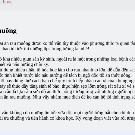
ic Food
 muống
ai ăn rau muống được ko thì vẫn tùy thuộc vào phương thức ta quan tâm
áo túi tức thì những tips trong tương lai nhé!
 khá nhiều giun sán ký sinh, ngoài ra là một trong những loại bệnh cả
hiết và nấu nướng chín kỹ.
ử dụng nhiều nhân tố hóa học làm cho rau nhanh to lớn, dễ dẫn đến sâu 
ớc tinh khiết trước lúc nấu nướng để tách bị ngộ độc đồ ăn thức uống.
tố này dùng thử cách hạn chế quy trình tiếp nhận can xi của khung ng
ày sẽ thúc đẩy tăng sinh tế bào, thực hiện sẹo lõm trông rất xấu xí về s
 cần là lựa sắm sửa đồ ăn thức uống tương ứng với những người bị tr
ên ăn rau muống. Như vậy nhằm mục đích để ko can hệ tới tình trạng s
vấn không còn những tin tức vừa rồi, mọi người từng bắt cho chính bản
phải ưa chuộng và tiến hành có khoa học. Kỳ vọng đoạn viết vừa rồi từn