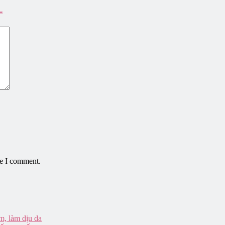
*
me I comment.
m, làm dịu da