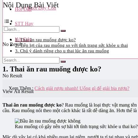
Nội Dung Bài Viết
Nuôi Dạy Con
Hỏi Đáp
STT Hay
Hỏi Đáp
1. Thai ăn rau muống được ko?
No Result
2. Tiện lợi của rau muống so với tình trạng sức khỏe u thai
3. Chú ý dành riêng cho u thai lúc ăn rau muống
View All Result
1. Thai ăn rau muống được ko?
No Result
Xem Thêm :
Cách giải rượu nhanh! Uống gì để giải bia rượu?
View All Result
Thai ăn rau muống được ko
? Rau muống là loại thực vật mang tên 
cầu. Rau muống nói theo một cách khác là rất dễ dàng ăn. Hơn thế là 
Rau muống có gây nên sợ hãi tới tình trạng sức khỏe u thai ko?
Mặc dù vậy lại có khá nhiều quan lại niệm, người ta rỉ tai nhau và n