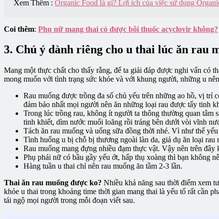
Xem Thêm :
Organic Food là gì? Lợi ích của việc sử dụng Organ
Coi thêm
:
Phụ nữ mang thai có được bôi thuốc acyclovir không?
3. Chú ý dành riêng cho u thai lúc ăn rau
Mang một thực chất cho thấy rằng, để ta giải đáp được nghi vấn có th
mong muốn với tình trạng sức khỏe và với khung người, những u nên th
Rau muống được trồng đa số chủ yếu trên những ao hồ, vị trí có
đảm bảo nhất mọi người nên ăn những loại rau được tẩy tinh k
Trong lúc trồng rau, không ít người ta thông thường quan tâm s
tinh khiết, dìm nước muối loãng rồi tráng bên dưới vòi vĩnh nư
Tách ăn rau muống và uống sữa đồng thời nhé. Vì như thế yếu 
Tình huống u bị chỗ bị thương ngoài làn da, giả dụ ăn loại rau n
Rau muống mang đựng nhiều đạm thực vật. Vậy nên trên đây ko
Phụ phái nữ có bầu gầy yếu ớt, hấp thụ xoàng thì bạn không n
Hàng tuần u thai chỉ nên rau muống ăn tầm 2-3 lần.
Thai ăn rau muống được
ko?
Nhiều khả năng sau thời điểm xem tư 
khỏe u thai trong khoảng time thời gian mang thai là yếu tố rất cần 
tái ngộ mọi người trong mỗi đoạn viết sau.