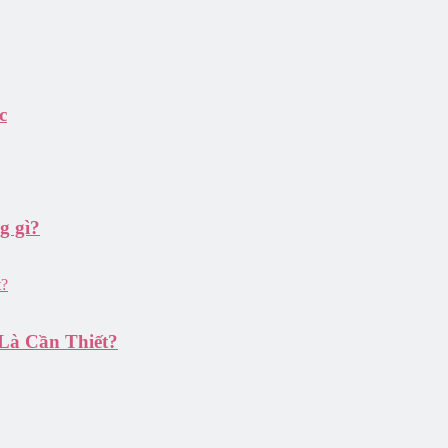
c
g gì?
Là Cần Thiết?