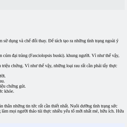
 sử dụng và chế đổi thay. Để tách tạo ra những tình trạng ngoài ý
m cúm đại tràng (Fasciolopsis buski). khung người. Vì như thế vậy,
triệu chứng. Vì như thế vậy, những loại rau rất cần phải tẩy thực
ười.
au.
iệu chứng gút.
ức khỏe.
 thân những tin tức rất cần thiết nhất. Nuôi dưỡng tình trạng sức
g làm mọi người tháo túi thực nhiều yếu tố mới nhất mẻ, hữu ích. Hứa