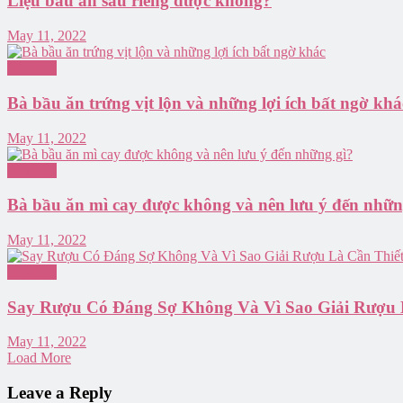
Liệu bầu ăn sầu riêng được không?
May 11, 2022
Hỏi Đáp
Bà bầu ăn trứng vịt lộn và những lợi ích bất ngờ khá
May 11, 2022
Hỏi Đáp
Bà bầu ăn mì cay được không và nên lưu ý đến nhữn
May 11, 2022
Hỏi Đáp
Say Rượu Có Đáng Sợ Không Và Vì Sao Giải Rượu 
May 11, 2022
Load More
Leave a Reply