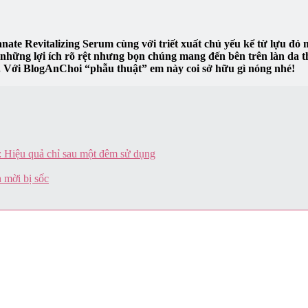
ate Revitalizing Serum cùng với triết xuất chủ yếu kể từ lựu đỏ 
ới những lợi ích rõ rệt nhưng bọn chúng mang đến bên trên làn da th
ó. Với BlogAnChoi “phẫu thuật” em này coi sở hữu gì nóng nhé!
 Hiệu quả chỉ sau một đêm sử dụng
 mời bị sốc