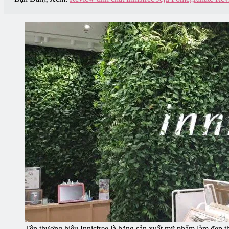
Tên thương hiệu Innisfree là hãng sản xuất mỹ phẩm làm đẹp th