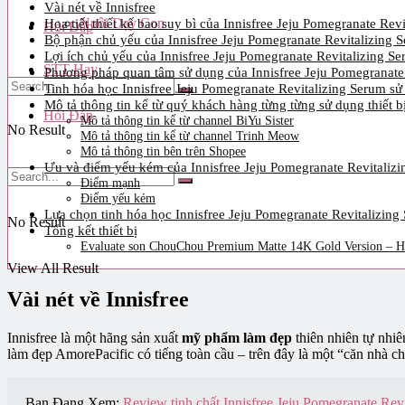
Vài nét về Innisfree
Họa tiết thiết kế bao suy bì của Innisfree Jeju Pomegranate Rev
Nuôi Dạy Con
Hỏi Đáp
Bộ phận chủ yếu của Innisfree Jeju Pomegranate Revitalizing 
Lợi ích chủ yếu của Innisfree Jeju Pomegranate Revitalizing S
STT Hay
Phương pháp quan tâm sử dụng của Innisfree Jeju Pomegranate
Tinh hóa học Innisfree Jeju Pomegranate Revitalizing Serum sử
Mô tả thông tin kể từ quý khách hàng từng từng sử dụng thiết b
Hỏi Đáp
Mô tả thông tin kể từ channel BiYu Sister
No Result
Mô tả thông tin kể từ channel Trinh Meow
Mô tả thông tin bên trên Shopee
Ưu và điểm yếu kém của Innisfree Jeju Pomegranate Revitaliz
View All Result
Điểm mạnh
Điểm yếu kém
Lựa chọn tinh hóa học Innisfree Jeju Pomegranate Revitalizing
No Result
Tổng kết thiết bị
Evaluate son ChouChou Premium Matte 14K Gold Version – Họa
View All Result
Vài nét về Innisfree
Innisfree là một hãng sản xuất
mỹ phẩm làm đẹp
thiên nhiên tự nhi
làm đẹp AmorePacific có tiếng toàn cầu – trên đây là một “căn nhà
Bạn Đang Xem:
Review tinh chất Innisfree Jeju Pomegranate Re