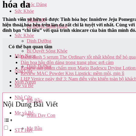
hóa da
Vóc Dáng
Sức Khỏe
Thành viên sở hữu rõ được Tinh hóa học Innisfree Jeju Pomegran
Thẩm Mỹ
hiện thoái hóa bên trên làn da rất chi là tuyệt vời nhất. Cùng v
Bí Quyết Sống Khỏe
đình bạn “chi tiêu” với quá trình skincare của bản thân mình đ
Sức Khỏe
Dinh Dưỡng
Có thể bạn quan tâm
Bí Quyết Sống Khỏe
Món Ngon
Điểm danh 5 serum The Ordinary tốt nhất không thể bỏ qua
Dàn hoa hậu đôn dáng trong trang phục gợi cảm
Dinh Dưỡng
Review sản phẩm chấm mụn Mario Badescu Drying Lotion:
Nhà Cửa
Review MAC Powder Kiss Lipstick: mềm môi, mịn lì
LHP Venice ngày thứ 3: Nam diễn viên khiến toàn bộ khách
Món Ngon
Mẹ và Bé
Nhà Cửa
Mẹ Bầu
Nội Dung Bài Viết
Mẹ và Bé
Nuôi Dạy Con
Mẹ Bầu
STT Hay