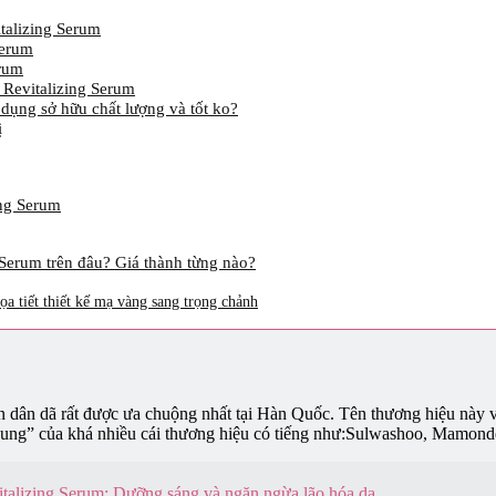
italizing Serum
Serum
erum
 Revitalizing Serum
 dụng sở hữu chất lượng và tốt ko?
ị
ing Serum
 Serum trên đâu? Giá thành từng nào?
 tiết thiết kế mạ vàng sang trọng chảnh
ên dân dã rất được ưa chuộng nhất tại Hàn Quốc. Tên thương hiệu này 
 chung” của khá nhiều cái thương hiệu có tiếng như:Sulwashoo, Mamon
vitalizing Serum: Dưỡng sáng và ngăn ngừa lão hóa da