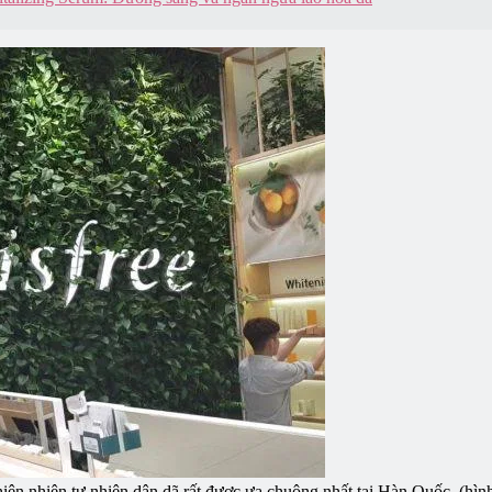
iên nhiên tự nhiên dân dã rất được ưa chuộng nhất tại Hàn Quốc. (hìn