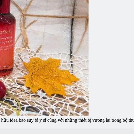
hữu idea bao suy bì y sì cùng với những thiết bị vướng lại trong bộ th