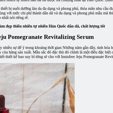
thiết bị nuôi dưỡng làn da đa dạng và phong phú, thỏa mãn nhu cầu đư
ùng với mức chi phí thành dân dã và đa dạng và phong phú mẫu mã thiế
nhất nói riêng rẽ.
àm đẹp thiên nhiên tự nhiên Hàn Quốc dân dã, chất lượng tốt
 Jeju Pomegranate Revitalizing Serum
 nhiều sự để ý trong khoảng thời gian Những năm gần đây, tinh hóa h
y của hãng sản xuất. Mầu sắc đỏ đặc thù đó chính là một điều đặc biệt củ
iết thiết kế bao suy bì từng sẽ cho với Innisfree Jeju Pomegranate Revi