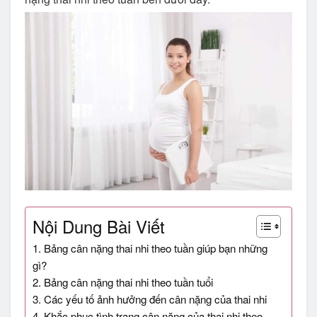
Nội Dung Bài Viết
1. Bảng cân nặng thai nhi theo tuần giúp bạn những
gì?
2. Bảng cân nặng thai nhi theo tuần tuổi
3. Các yếu tố ảnh hưởng đến cân nặng của thai nhi
4. Khắc phục tình trạng cân nặng của thai nhi theo