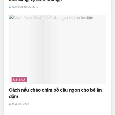
NOVEMBER 26, 2019
MẸ BẦU
Cách nấu cháo chim bồ câu ngon cho bé ăn
dặm
MAY 31, 2020