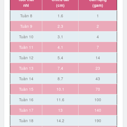
nhi
(cm)
(gam)
Tuần 8
1.6
1
Tuần 9
2.3
2
Tuần 10
3.1
4
Tuần 11
4.1
7
Tuần 12
5.4
14
Tuần 13
7.4
23
Tuần 14
8.7
43
Tuần 15
10.1
70
Tuần 16
11.6
100
Tuần 17
13
140
Tuần 18
14.2
190