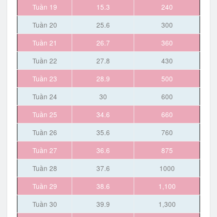
Tuần 19
15.3
240
Tuần 20
25.6
300
Tuần 21
26.7
360
Tuần 22
27.8
430
Tuần 23
28.9
500
Tuần 24
30
600
Tuần 25
34.6
660
Tuần 26
35.6
760
Tuần 27
36.6
875
Tuần 28
37.6
1000
Tuần 29
38.6
1,100
Tuần 30
39.9
1,300