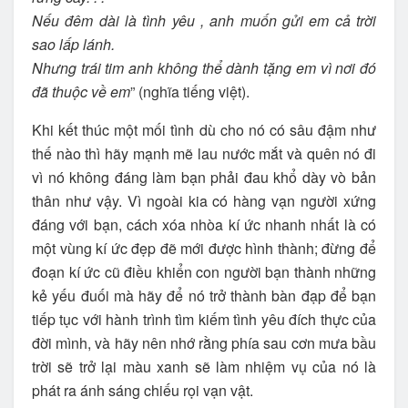
Nếu đêm dài là tình yêu , anh muốn gửi em cả trời
sao lấp lánh.
Nhưng trái tim anh không thể dành tặng em vì nơi đó
đã thuộc về em
” (nghĩa tiếng việt).
Khi kết thúc một mối tình dù cho nó có sâu đậm như
thế nào thì hãy mạnh mẽ lau nước mắt và quên nó đi
vì nó không đáng làm bạn phải đau khổ dày vò bản
thân như vậy. Vì ngoài kia có hàng vạn người xứng
đáng với bạn, cách xóa nhòa kí ức nhanh nhất là có
một vùng kí ức đẹp đẽ mới được hình thành; đừng để
đoạn kí ức cũ điều khiển con người bạn thành những
kẻ yếu đuối mà hãy để nó trở thành bàn đạp để bạn
tiếp tục với hành trình tìm kiếm tình yêu đích thực của
đời mình, và hãy nên nhớ rằng phía sau cơn mưa bầu
trời sẽ trở lại màu xanh sẽ làm nhiệm vụ của nó là
phát ra ánh sáng chiếu rọi vạn vật.