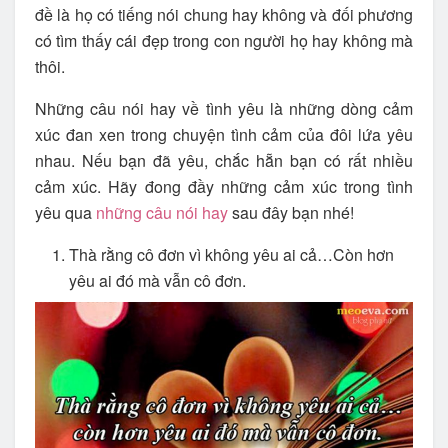
đề là họ có tiếng nói chung hay không và đối phương
có tìm thấy cái đẹp trong con người họ hay không mà
thôi.
Những câu nói hay về tình yêu là những dòng cảm
xúc đan xen trong chuyện tình cảm của đôi lứa yêu
nhau. Nếu bạn đã yêu, chắc hẵn bạn có rất nhiều
cảm xúc. Hãy đong đầy những cảm xúc trong tình
yêu qua
những câu nói hay
sau đây bạn nhé!
Thà rằng cô đơn vì không yêu ai cả…Còn hơn
yêu ai đó mà vẫn cô đơn.