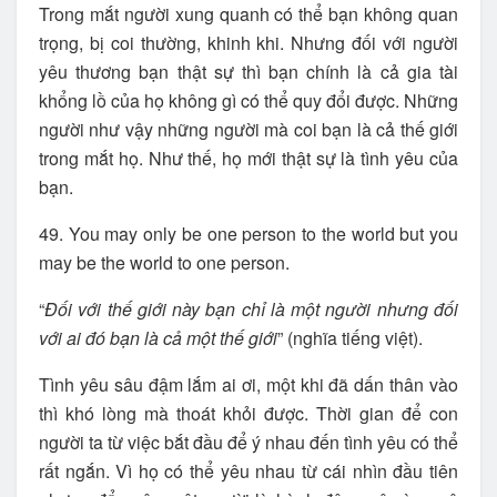
Trong mắt người xung quanh có thể bạn không quan
trọng, bị coi thường, khinh khi. Nhưng đối với người
yêu thương bạn thật sự thì bạn chính là cả gia tài
khổng lồ của họ không gì có thể quy đổi được. Những
người như vậy những người mà coi bạn là cả thế giới
trong mắt họ. Như thế, họ mới thật sự là tình yêu của
bạn.
49. You may only be one person to the world but you
may be the world to one person.
“
Đối với thế giới này bạn chỉ là một người nhưng đối
với ai đó bạn là cả một thế giới
” (nghĩa tiếng việt).
Tình yêu sâu đậm lắm ai ơi, một khi đã dấn thân vào
thì khó lòng mà thoát khỏi được. Thời gian để con
người ta từ việc bắt đầu để ý nhau đến tình yêu có thể
rất ngắn. Vì họ có thể yêu nhau từ cái nhìn đầu tiên