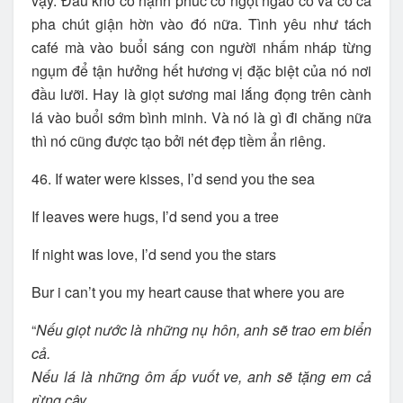
vậy. Đau khổ có hạnh phúc có ngọt ngào có và có cả
pha chút giận hờn vào đó nữa. Tình yêu như tách
café mà vào buổi sáng con người nhấm nháp từng
ngụm để tận hưởng hết hương vị đặc biệt của nó nơi
đầu lưỡi. Hay là giọt sương mai lắng đọng trên cành
lá vào buổi sớm bình minh. Và nó là gì đi chăng nữa
thì nó cũng được tạo bởi nét đẹp tiềm ẩn riêng.
46. If water were kisses, I’d send you the sea
If leaves were hugs, I’d send you a tree
If night was love, I’d send you the stars
Bur i can’t you my heart cause that where you are
“
Nếu giọt nước là những nụ hôn, anh sẽ trao em biển
cả.
Nếu lá là những ôm ấp vuốt ve, anh sẽ tặng em cả
rừng cây. . .