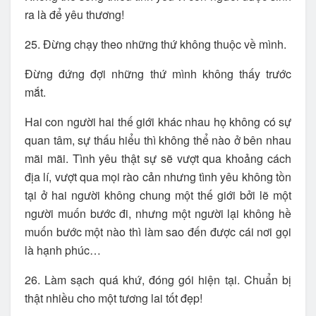
ra là để yêu thương!
25. Đừng chạy theo những thứ không thuộc về mình.
Đừng đứng đợi những thứ mình không thấy trước
mắt.
Hai con người hai thế giới khác nhau họ không có sự
quan tâm, sự thấu hiểu thì không thể nào ở bên nhau
mãi mãi. Tình yêu thật sự sẽ vượt qua khoảng cách
địa lí, vượt qua mọi rào cản nhưng tình yêu không tồn
tại ở hai người không chung một thế giới bởi lẽ một
người muốn bước đi, nhưng một người lại không hề
muốn bước một nào thì làm sao đến được cái nơi gọi
là hạnh phúc…
26. Làm sạch quá khứ, đóng gói hiện tại. Chuẩn bị
thật nhiều cho một tương lai tốt đẹp!