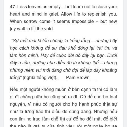
47. Loss leaves us empty – but learn not to close your
heart and mind in grief. Allow life to replenish you.
When sorrow come it seems impossiple – but new
joy wait to fill the void.
“
Sự mất mát khiến chúng ta trống rỗng – nhưng hãy
học cách không để sự đau khổ đóng lại trái tim và
tâm hồn mình. Hãy để cuộc đời đổ đầy lại bạn. Dưới
đáy u sầu, dường như điều đó là không thể – nhưng
những niềm vui mới đang chờ đợi để lấp đầy khoảng
trống
” (nghĩa tiếng việt). ___Pam Brown___
Nếu một người không muốn ở bên cạnh ta thì có làm
gì đi chăng nữa họ cũng sẽ ra đi. Cứ để cho họ toại
nguyện, vì nếu có người cho họ hạnh phúc thật sự
như ta từng trao thì điều đó cũng đáng. Nhưng nếu
con tim họ trao lầm chỗ thì cứ để họ đối mặt để biết
thế nào là giá trị của tình yêu, rồi một ngày họ sẽ