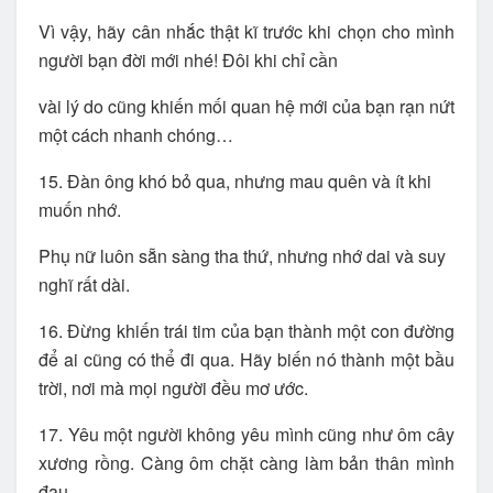
Vì vậy, hãy cân nhắc thật kĩ trước khi chọn cho mình
người bạn đời mới nhé! Đôi khi chỉ cần
vài lý do cũng khiến mối quan hệ mới của bạn rạn nứt
một cách nhanh chóng…
15. Đàn ông khó bỏ qua, nhưng mau quên và ít khi
muốn nhớ.
Phụ nữ luôn sẵn sàng tha thứ, nhưng nhớ dai và suy
nghĩ rất dài.
16. Đừng khiến trái tim của bạn thành một con đường
để ai cũng có thể đi qua. Hãy biến nó thành một bầu
trời, nơi mà mọi người đều mơ ước.
17. Yêu một người không yêu mình cũng như ôm cây
xương rồng. Càng ôm chặt càng làm bản thân mình
đau.