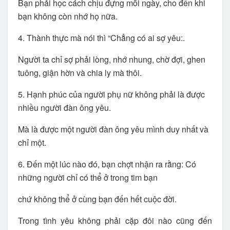
Bạn phải học cách chịu đựng mỗi ngày, cho đến khi
bạn không còn nhớ họ nữa.
4. Thành thực mà nói thì “Chẳng có ai sợ yêu:.
Người ta chỉ sợ phải lòng, nhớ nhung, chờ đợi, ghen
tuông, giận hờn và chia ly mà thôi.
5. Hạnh phúc của người phụ nữ không phải là được
nhiều người đàn ông yêu.
Mà là được một người đàn ông yêu mình duy nhất và
chỉ một.
6. Đến một lúc nào đó, bạn chợt nhận ra rằng: Có
những người chỉ có thể ở trong tim bạn
chứ không thể ở cùng bạn đến hết cuộc đời.
Trong tình yêu không phải cặp đôi nào cũng đến