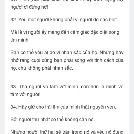
người ơi đừng hờ!
32. Yêu một người không phải vì người đó đặc biệt.
Mà là vì người ấy mang đến cảm giác đặc biệt trong
tim mình!
Bạn có thể yêu ai đó vì nhan sắc của họ. Nhưng hãy
nhớ rằng cuối cùng bạn phải sống với tính cách của
họ, chứ không phải nhan sắc.
33. Thà người vô tâm với mình, còn hơn là mình vô
tâm với người!
34. Hãy giữ cho trái tim của mình thật nguyên vẹn.
Bởi người thứ nhất có thể không cần nó.
Nhưng người thứ hai sẽ trân trọng nó và yêu nó đúng