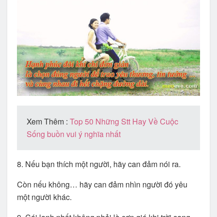
Xem Thêm :
Top 50 Những Stt Hay Về Cuộc
Sống buồn vui ý nghĩa nhất
8. Nếu bạn thích một người, hãy can đảm nói ra.
Còn nếu không… hãy can đảm nhìn người đó yêu
một người khác.