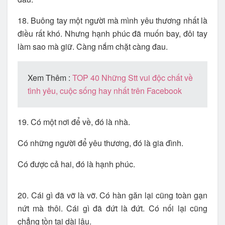
18. Buông tay một người mà mình yêu thương nhất là
điều rất khó. Nhưng hạnh phúc đã muốn bay, đôi tay
làm sao mà giữ. Càng nắm chặt càng đau.
Xem Thêm :
TOP 40 Những Stt vui độc chất về
tình yêu, cuộc sống hay nhất trên Facebook
19. Có một nơi để về, đó là nhà.
Có những người để yêu thương, đó là gia đình.
Có được cả hai, đó là hạnh phúc.
20. Cái gì đã vỡ là vỡ. Có hàn găn lại cũng toàn gạn
nứt mà thôi. Cái gì đã đứt là đứt. Có nối lại cũng
chẳng tồn tại dài lâu.