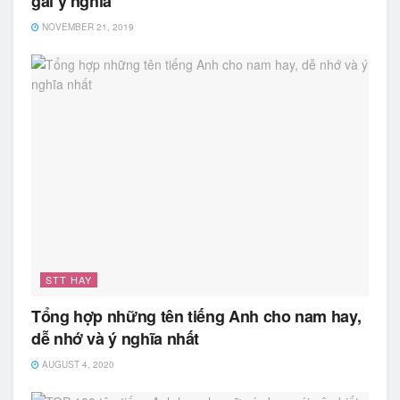
gái ý nghĩa
NOVEMBER 21, 2019
STT HAY
Tổng hợp những tên tiếng Anh cho nam hay,
dễ nhớ và ý nghĩa nhất
AUGUST 4, 2020